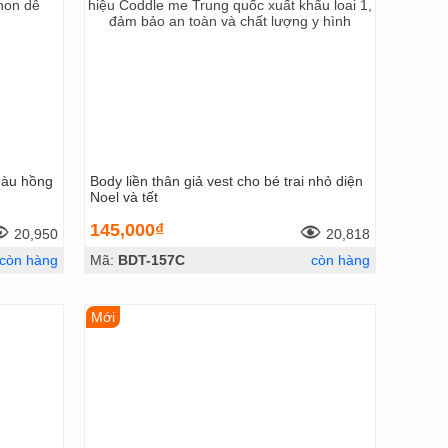
màu hồng
Body liền thân giả vest cho bé trai nhỏ diện
Noel và tết
145,000₫
20,950
20,818
còn hàng
Mã:
BDT-157C
còn hàng
Mới