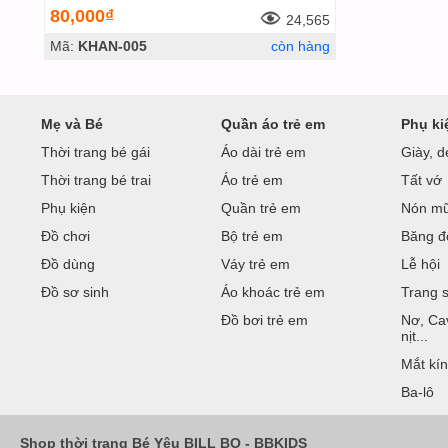
80,000₫
24,565
Mã:
KHAN-005
còn hàng
Mẹ và Bé
Quần áo trẻ em
Phụ ki
Thời trang bé gái
Áo dài trẻ em
Giày, d
Thời trang bé trai
Áo trẻ em
Tất vớ
Phụ kiện
Quần trẻ em
Nón m
Đồ chơi
Bộ trẻ em
Băng đ
Đồ dùng
Váy trẻ em
Lễ hội
Đồ sơ sinh
Áo khoác trẻ em
Trang 
Đồ bơi trẻ em
Nơ, Ca
nịt...
Mắt kí
Ba-lô
Shop thời trang Bé Yêu BILL BO - BBKIDS