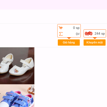
0 sp
244 sp
0₫
Giỏ hàng
Khuyến mãi