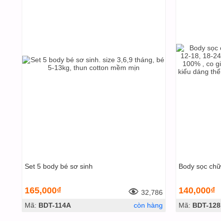
Set 5 body bé sơ sinh
Body sọc ch
165,000₫
140,000₫
32,786
Mã:
BDT-114A
còn hàng
Mã:
BDT-12