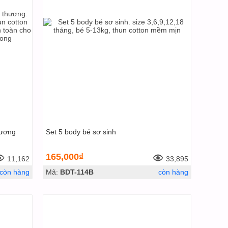
hương
Set 5 body bé sơ sinh
165,000₫
11,162
33,895
còn hàng
Mã:
BDT-114B
còn hàng