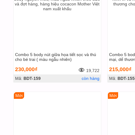
Combo 5 body nút giữa họa tiết sọc và thú
Combo 5 body
cho bé trai ( màu ngẫu nhiên)
mại, dể thươ
230,000₫
215,000₫
19,722
Mã:
BDT-159
còn hàng
Mã:
BDT-155
Mới
Mới