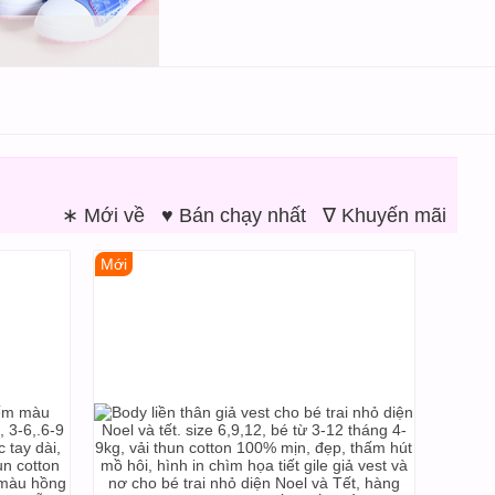
∗ Mới về
♥ Bán chạy nhất
∇ Khuyến mãi
Mới