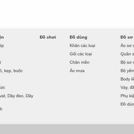
ện
Đồ chơi
Đồ dùng
Đồ sơ 
ép
Khăn các loại
Áo sơ 
Gối các loại
Quần s
ũ
Chăn mền
Bộ sơ 
ô, kẹp, buộc
Áo mưa
Bộ yế
Body l
sức
Váy, đ
vat, Dây đeo, Dây
Phụ ki
Đồ dù
nh