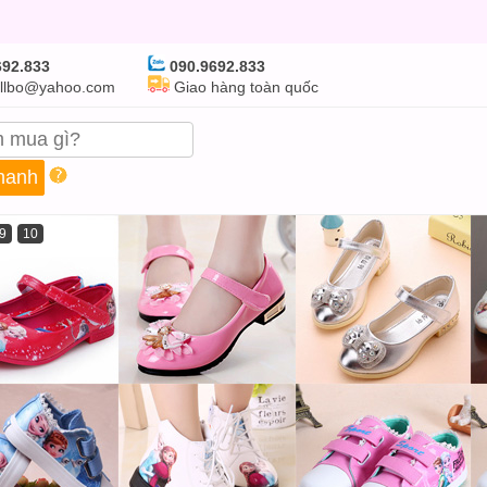
92.833
090.9692.833
llbo@yahoo.com
Giao hàng toàn quốc
9
10