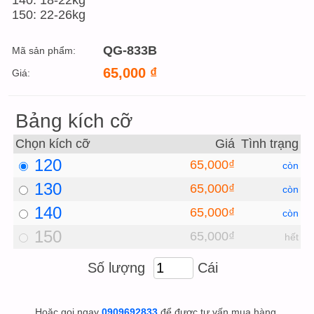
140: 18-22kg
150: 22-26kg
QG-833B
Mã sản phẩm:
65,000
₫
Giá:
Bảng kích cỡ
Chọn kích cỡ
Giá
Tình trạng
120
65,000₫
còn
130
65,000₫
còn
140
65,000₫
còn
150
65,000₫
hết
Số lượng
Cái
Hoặc gọi ngay
0909692833
để được tư vấn mua hàng.