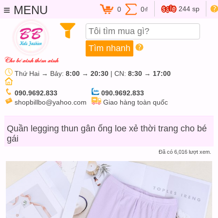
≡ MENU
244 sp
0
0₫
Thứ Hai → Bảy:
8:00
→
20:30
| CN:
8:30
→
17:00
090.9692.833
090.9692.833
shopbillbo@yahoo.com
Giao hàng toàn quốc
Quần legging thun gân ống loe xẻ thời trang cho bé
gái
Đã có 6,016 lượt xem.