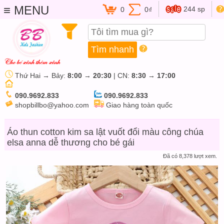
≡ MENU
244 sp
0
0₫
Thứ Hai → Bảy:
8:00
→
20:30
| CN:
8:30
→
17:00
090.9692.833
090.9692.833
shopbillbo@yahoo.com
Giao hàng toàn quốc
Áo thun cotton kim sa lật vuốt đổi màu công chúa
elsa anna dễ thương cho bé gái
Đã có 8,378 lượt xem.